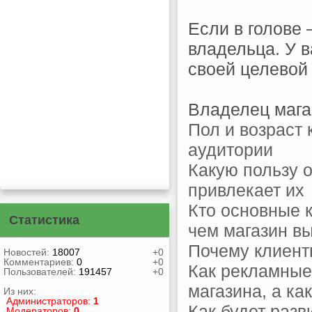
Если в голове
владельца. У в
своей целевой
Владелец мага
Пол и возраст 
аудитории
Какую пользу о
привлекает их
Кто основные к
Статистика
чем магазин в
Почему клиенты
Новостей:
18007
+0
Комментариев:
0
+0
Как рекламные
Пользователей:
191457
+0
магазина, а как
Из них:
Администраторов:
1
Как будет разв
Модераторов:
0