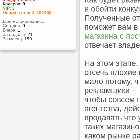
Кодеров:
0
и обойти конку
VIP:
3
Пользователей:
191452
Полученные от
Зарегистрировались:
поможет вам в
Сегодня:
0
Вчера:
1
магазина с по
За неделю:
21
За месяц:
199
отвечает владе
На этом этапе,
отсечь плохие
мало потому, ч
рекламщики – т
чтобы совсем 
агентства, дей
продавать что
таких магазино
каком рынке ра