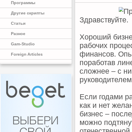
Программы
Другие скрипты
Здравствуйте.
Статьи
Разное
Хороший бизне
рабочих проце
Gam-Studio
финансов. Опы
Foreign Articles
поработав лин
сложнее – с ни
руководителем
Если годами ра
как и нет жела
бизнес – посл
можно подтянут
отечественной 