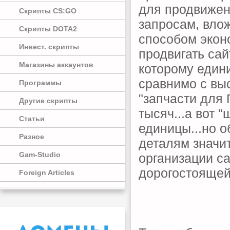
для продвижени
Скрипты CS:GO
запросам, вло
Скрипты DOTA2
способом экон
Инвест. скрипты
продвигать сай
Магазины аккаунтов
которому един
сравнимо с вы
Программы
"запчасти для
Другие скрипты
тысяч...а вот 
Статьи
единицы...но 
Разное
деталям значи
Gam-Studio
организации с
дорогостоящей
Foreign Articles