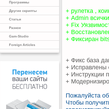
Программы
+ рулетка , ко
Другие скрипты
+ Admin всички
Статьи
+ Fix Уязвимос
Разное
+ Восстановле
Gam-Studio
+ Фиксиран bit
Foreign Articles
+ Фикс база д
+ Исправлены 
+ Инструкции п
+ Модернизир
Пожалуйста обно
Чтобы получить