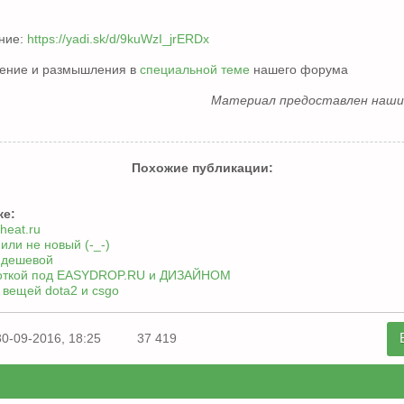
ание:
https://yadi.sk/d/9kuWzI_jrERDx
ение и размышления в
специальной теме
нашего форума
Материал предоставлен наш
Похожие публикации:
же:
heat.ru
или не новый (-_-)
 дешевой
откой под EASYDROP.RU и ДИЗАЙНОМ
вещей dota2 и csgo
30-09-2016, 18:25
37 419