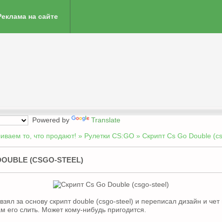
Реклама на сайте
Powered by
Translate
ливаем то, что продают!
»
Рулетки CS:GO
» Скрипт Сs Go Double (cs
DOUBLE (CSGO-STEEL)
зял за основу скрипт double (csgo-steel) и переписал дизайн и чет
ам его слить. Может кому-нибудь пригодится.