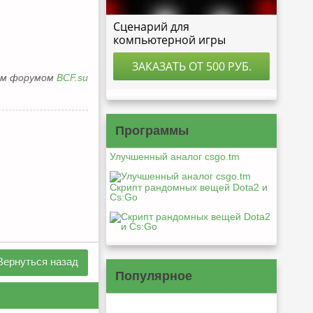
им форумом
BCF.su
Программы
Улучшенный аналог csgo.tm
Скрипт рандомных вещей Dota2 и
Cs:Go
Вернуться назад
Популярное