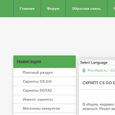
Главная
Форум
Обратная связь
Навигация
Pro-Hack.ru - С
Платный раздел
Скрипты CS:GO
СКРИПТ СS GO 
Скрипты DOTA2
Инвест. скрипты
В общем, недавно в
Магазины аккаунтов
возиться. Решил в