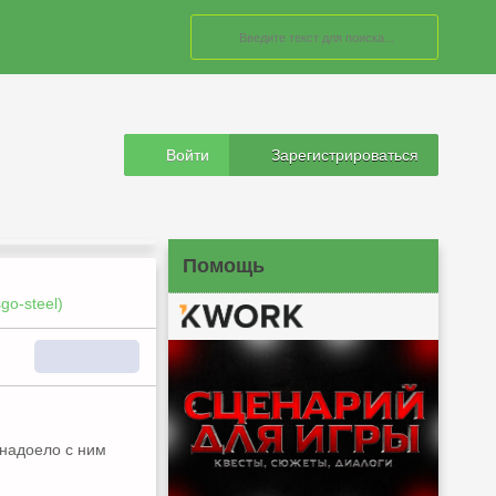
Войти
Зарегистрироваться
Помощь
go-steel)
 надоело с ним