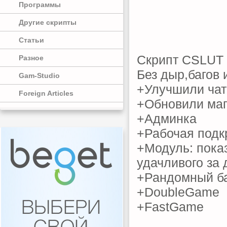
Программы
Другие скрипты
Статьи
Скрипт CSLUT
Разное
Без дыр,багов и
Gam-Studio
+Улучшили чат
Foreign Articles
+Обновили маг
+Админка
+Рабочая подк
+Модуль: пока
удачливого за 
+Рандомный б
+DoubleGame
+FastGame