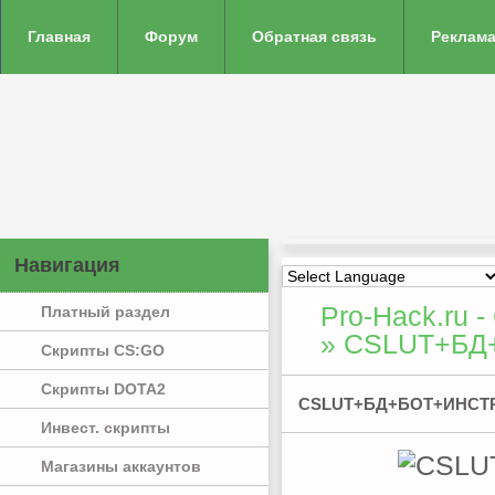
Главная
Форум
Обратная связь
Реклама
Навигация
Pro-Hack.ru -
Платный раздел
» CSLUT+БД+
Скрипты CS:GO
Скрипты DOTA2
CSLUT+БД+БОТ+ИНСТ
Инвест. скрипты
Магазины аккаунтов