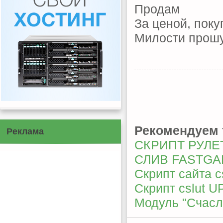
Продам
За ценой, поку
Милости прошу 
Рекомендуем 
Реклама
СКРИПТ РУЛЕ
СЛИВ FASTG
Скрипт сайта c
Скрипт cslut U
Модуль "Счасл