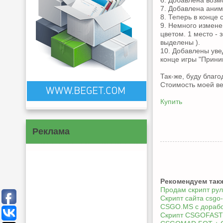
6. Добавлена возм
7. Добавлена аним
8. Теперь в конце 
9. Немного измене
цветом. 1 место - 
выделены ).
10. Добавлены уве
конце игры "Приним
Так-же, буду благ
Стоимость моей вер
Купить
Реклама
Рекомендуем так
Продам скрипт рул
Скрипт сайта csgo-
CSGO.MS с дораб
Скрипт CSGOFAST V