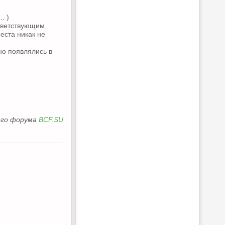
. )
ответствующим
еста никак не
но появлялись в
его форума
BCF.SU