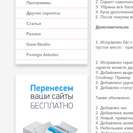
2. Скрипт самописн
Программы
3. Убраны все баги
4. Куча дополнени
Другие скрипты
5. После покупки 
Статьи
Дополнительно
Разное
1. Исправлен баг с
Gam-Studio
пустое место - при
Foreign Articles
2. Исправлен скрип
скрипте можете даж
3. Добавлено выде
Спойлер: Пример
4. Добавлено удале
5. Добавлен статус
Также обновлено:
1. Добавлен чат.
2. Добавлена ани
3. Новый, приватны
4. Добавлена аним
5. Небольшие изме