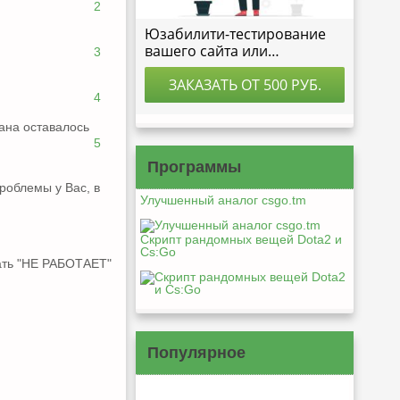
2
3
4
бана оставалось
5
Программы
проблемы у Вас, в
Улучшенный аналог csgo.tm
Скрипт рандомных вещей Dota2 и
Cs:Go
исать "НЕ РАБОТАЕТ"
Популярное