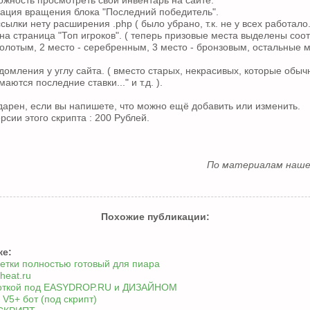
ожность просмотреть свой инвентарь на сайте.
ация вращения блока "Последний победитель".
ссылки нету расширения .php ( было убрано, т.к. не у всех работало..
на страница "Топ игроков". ( теперь призовые места выделены со
золотым, 2 место - серебренным, 3 место - бронзовым, остальные м
домления у углу сайта. ( вместо старых, некрасивых, которые обыч
аются последние ставки..." и т.д. ).
одарен, если вы напишете, что можно ещё добавить или изменить.
сии этого скрипта : 200 Рублей.
По материалам наш
Похожие публикации:
же:
етки полностью готовый для пиара
heat.ru
откой под EASYDROP.RU и ДИЗАЙНОМ
5+ бот (под скрипт)