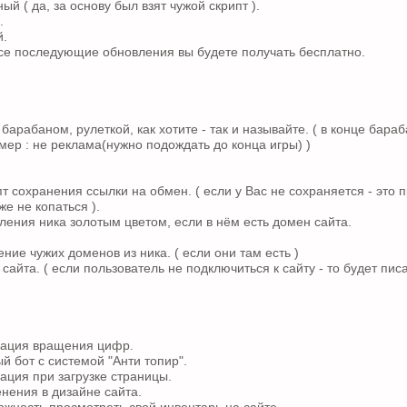
ый ( да, за основу был взят чужой скрипт ).
.
й.
все последующие обновления вы будете получать бесплатно.
 барабаном, рулеткой, как хотите - так и называйте. ( в конце бара
мер : не реклама(нужно подождать до конца игры) )
т сохранения ссылки на обмен. ( если у Вас не сохраняется - это 
е не копаться ).
ления ника золотым цветом, если в нём есть домен сайта.
ние чужих доменов из ника. ( если они там есть )
 сайта. ( если пользователь не подключиться к сайту - то будет п
мация вращения цифр.
й бот с системой "Анти топир".
ация при загрузке страницы.
нения в дизайне сайта.