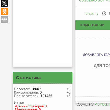
CSGOMAD БОТ + 
bratanry
КОМЕНТАРИИ
ДОБАВЛЯТЬ
ГА
ДЛЯ ТО
Статистика
Новостей:
18007
+0
Комментариев:
0
+0
Пользователей:
191456
+3
Из них:
Copyright ©
Pro-Hack.r
Администраторов:
1
Модераторов:
0