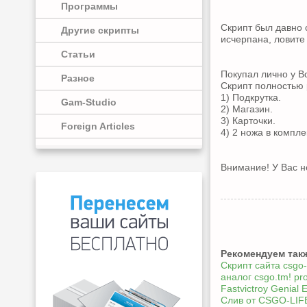
Программы
Скрипт был давно с
Другие скрипты
исчерпана, ловите 
Статьи
Покупал лично у Во
Разное
Скрипт полностью 
1) Подкрутка.
Gam-Studio
2) Магазин.
3) Карточки.
Foreign Articles
4) 2 ножа в компле
Внимание! У Вас н
Рекомендуем так
Скрипт сайта csgo-
аналог csgo.tm! pr
Fastvictroy Genia
Слив от CSGO-LIF