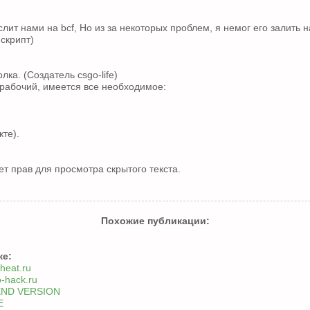
лит нами на bcf, Но из за некоторых проблем, я немог его залить н
скрипт)
лка. (Создатель csgo-life)
рабочий, имеется все необходимое:
кте).
ет прав для просмотра скрытого текста.
Похожие публикации:
же:
heat.ru
o-hack.ru
l END VERSION
E