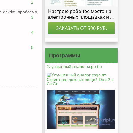
2
а eskript, проблема
3
4
5
Программы
Улучшенный аналог csgo.tm
Скрипт рандомных вещей Dota2 и
Cs:Go