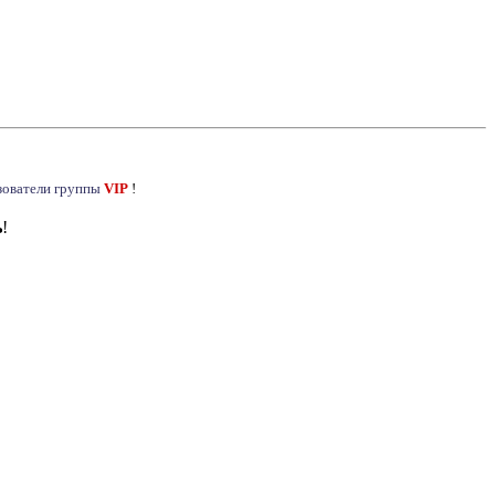
зователи группы
VIP
!
ь
!