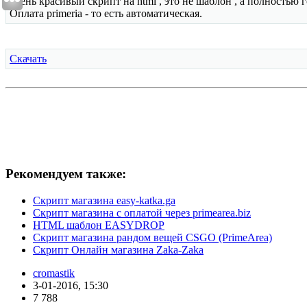
очень красивый скрипт на html , это не шаблон , а полностью
Оплата primeria - то есть автоматическая.
Скачать
Рекомендуем также:
Скрипт магазина easy-katka.ga
Скрипт магазина с оплатой через primearea.biz
HTML шаблон EASYDROP
Скрипт магазина рандом вещей CSGO (PrimeArea)
Скрипт Онлайн магазина Zaka-Zaka
cromastik
3-01-2016, 15:30
7 788