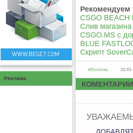
Рекомендуем 
CSGO BEACH 
Слив магазина
CSGO.MS с до
BLUE FASTLOO
Скрипт SoverCa
kR1m1naL
22-01-
Реклама
КОМЕНТАРИ
УВАЖАЕМЫ
ДОБАВЛЯ